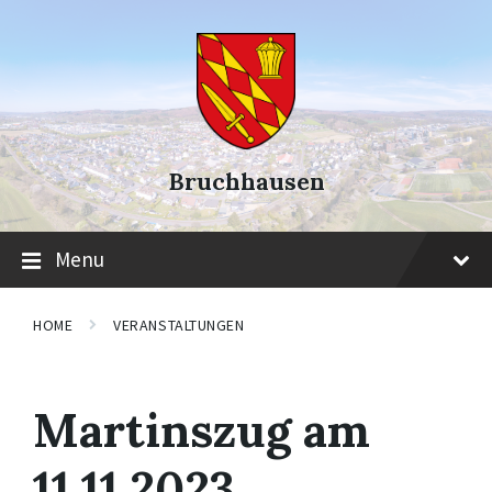
Skip
Skip
Skip
to
to
to
content
main
footer
navigation
Bruchhausen
Menu
HOME
VERANSTALTUNGEN
Martinszug am
11.11.2023