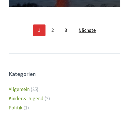
Seitennummerierung
1
2
3
Nächste
der
Beiträge
Kategorien
Allgemein
(25)
Kinder & Jugend
(2)
Politik
(1)