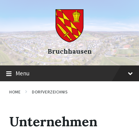
Skip
Skip
Skip
to
to
to
content
main
footer
navigation
Bruchhausen
Menu
HOME
DORFVERZEICHNIS
Unternehmen