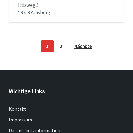
Iltisweg 3
59759 Arnsberg
Seitennummerierung
1
2
Nächste
der
Beiträge
Wichtige Links
Kontakt
Impressum
Datenschutzinformation