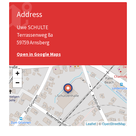
Address
Uwe SCHULTE
Terrassenweg 8a
59759 Arnsberg
Open in Google Maps
+
−
Leaflet
| ©
OpenStreetMap