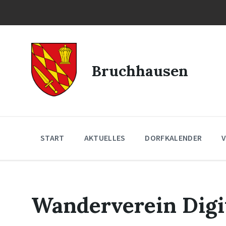
Skip
Skip
Skip
to
to
to
content
main
footer
navigation
Bruchhausen
START
AKTUELLES
DORFKALENDER
V
Wanderverein Digi